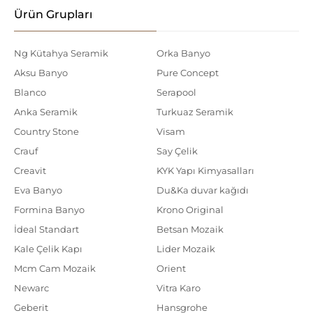
Ürün Grupları
Ng Kütahya Seramik
Orka Banyo
Aksu Banyo
Pure Concept
Blanco
Serapool
Anka Seramik
Turkuaz Seramik
Country Stone
Visam
Crauf
Say Çelik
Creavit
KYK Yapı Kimyasalları
Eva Banyo
Du&Ka duvar kağıdı
Formina Banyo
Krono Original
İdeal Standart
Betsan Mozaik
Kale Çelik Kapı
Lider Mozaik
Mcm Cam Mozaik
Orient
Newarc
Vitra Karo
Geberit
Hansgrohe