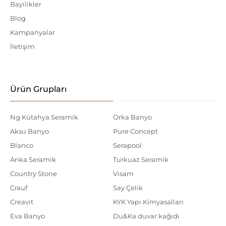
Bayilikler
Blog
Kampanyalar
İletişim
Ürün Grupları
Ng Kütahya Seramik
Orka Banyo
Aksu Banyo
Pure Concept
Blanco
Serapool
Anka Seramik
Turkuaz Seramik
Country Stone
Visam
Crauf
Say Çelik
Creavit
KYK Yapı Kimyasalları
Eva Banyo
Du&Ka duvar kağıdı