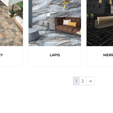
EY
LAPIS
MERİ
1
2
→