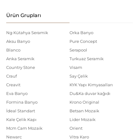
Ürün Grupları
Ng Kütahya Seramik
Orka Banyo
Aksu Banyo
Pure Concept
Blanco
Serapool
Anka Seramik
Turkuaz Seramik
Country Stone
Visam
Crauf
Say Çelik
Creavit
KYK Yapı Kimyasalları
Eva Banyo
Du&Ka duvar kağıdı
Formina Banyo
Krono Original
İdeal Standart
Betsan Mozaik
Kale Çelik Kapı
Lider Mozaik
Mcm Cam Mozaik
Orient
Newarc
Vitra Karo