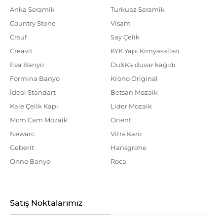
Anka Seramik
Turkuaz Seramik
Country Stone
Visam
Crauf
Say Çelik
Creavit
KYK Yapı Kimyasalları
Eva Banyo
Du&Ka duvar kağıdı
Formina Banyo
Krono Original
İdeal Standart
Betsan Mozaik
Kale Çelik Kapı
Lider Mozaik
Mcm Cam Mozaik
Orient
Newarc
Vitra Karo
Geberit
Hansgrohe
Onno Banyo
Roca
Satış Noktalarımız