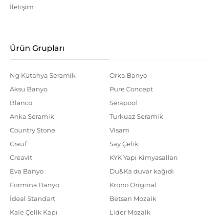
İletişim
Ürün Grupları
Ng Kütahya Seramik
Orka Banyo
Aksu Banyo
Pure Concept
Blanco
Serapool
Anka Seramik
Turkuaz Seramik
Country Stone
Visam
Crauf
Say Çelik
Creavit
KYK Yapı Kimyasalları
Eva Banyo
Du&Ka duvar kağıdı
Formina Banyo
Krono Original
İdeal Standart
Betsan Mozaik
Kale Çelik Kapı
Lider Mozaik