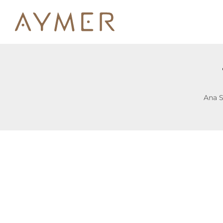
Ana S