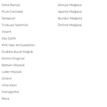
Orka Banyo
Alanya Mağaza
Pure Concept
Isparta Mağaza
Serapool
Burdur Mağaza
Turkuaz Seramik
Online Mağaza
Visam
Say Çelik
KYK Yapı Kimyasalları
Du&Ka duvar kağıdı
Krono Original
Betsan Mozaik
Lider Mozaik
Orient
Vitra Karo
Hansgrohe
Roca