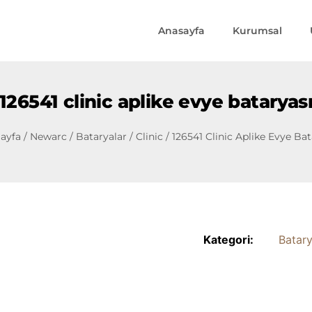
Anasayfa
Kurumsal
126541 clinic aplike evye bataryas
ayfa
/
Newarc
/
Bataryalar
/
Clinic
/ 126541 Clinic Aplike Evye Bat
Kategori:
Batary