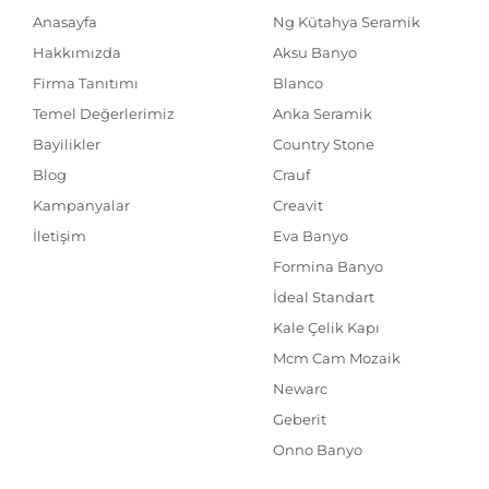
Anasayfa
Ng Kütahya Seramik
Hakkımızda
Aksu Banyo
Firma Tanıtımı
Blanco
Temel Değerlerimiz
Anka Seramik
Bayilikler
Country Stone
Blog
Crauf
Kampanyalar
Creavit
İletişim
Eva Banyo
Formina Banyo
İdeal Standart
Kale Çelik Kapı
Mcm Cam Mozaik
Newarc
Geberit
Onno Banyo