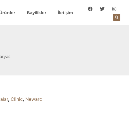
Ürünler
Bayilikler
İletişim
ı
aryası
alar
,
Clinic
,
Newarc