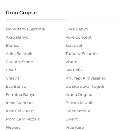
Ürün Grupları
Ng Kütahya Seramik
Orka Banyo
Aksu Banyo
Pure Concept
Blanco
Serapool
Anka Seramik
Turkuaz Seramik
Country Stone
Visam
Crauf
Say Çelik
Creavit
KYK Yapı Kimyasalları
Eva Banyo
Du&Ka duvar kağıdı
Formina Banyo
Krono Original
İdeal Standart
Betsan Mozaik
Kale Çelik Kapı
Lider Mozaik
Mcm Cam Mozaik
Orient
Newarc
Vitra Karo