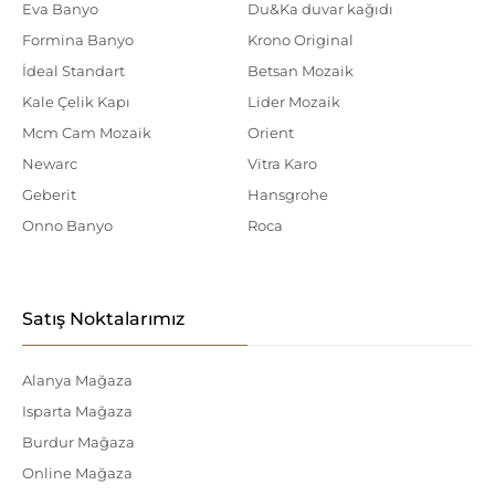
Eva Banyo
Du&Ka duvar kağıdı
Formina Banyo
Krono Original
İdeal Standart
Betsan Mozaik
Kale Çelik Kapı
Lider Mozaik
Mcm Cam Mozaik
Orient
Newarc
Vitra Karo
Geberit
Hansgrohe
Onno Banyo
Roca
Satış Noktalarımız
Alanya Mağaza
Isparta Mağaza
Burdur Mağaza
Online Mağaza