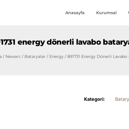
Anasayfa
Kurumsal
1731 energy dönerli lavabo batary
a
/
Newarc
/
Bataryalar
/
Energy
/ 891731 Energy Dönerli Lavabo 
Kategori:
Batary