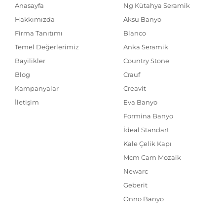
Anasayfa
Ng Kütahya Seramik
Hakkımızda
Aksu Banyo
Firma Tanıtımı
Blanco
Temel Değerlerimiz
Anka Seramik
Bayilikler
Country Stone
Blog
Crauf
Kampanyalar
Creavit
İletişim
Eva Banyo
Formina Banyo
İdeal Standart
Kale Çelik Kapı
Mcm Cam Mozaik
Newarc
Geberit
Onno Banyo