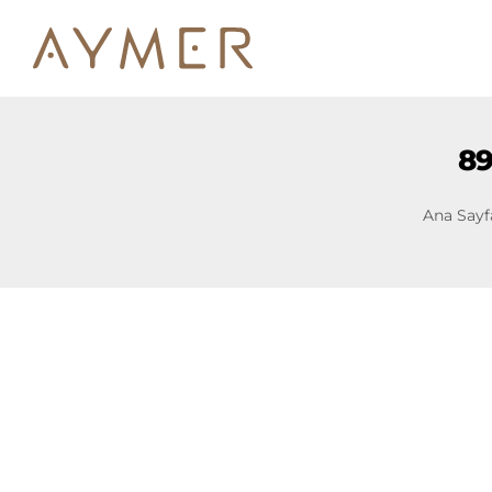
89
Ana Sayf