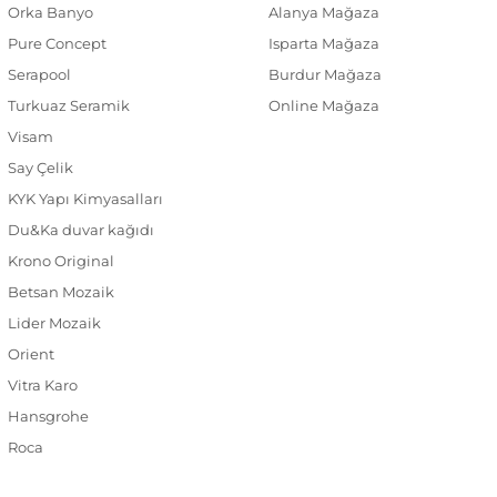
Orka Banyo
Alanya Mağaza
Pure Concept
Isparta Mağaza
Serapool
Burdur Mağaza
Turkuaz Seramik
Online Mağaza
Visam
Say Çelik
KYK Yapı Kimyasalları
Du&Ka duvar kağıdı
Krono Original
Betsan Mozaik
Lider Mozaik
Orient
Vitra Karo
Hansgrohe
Roca