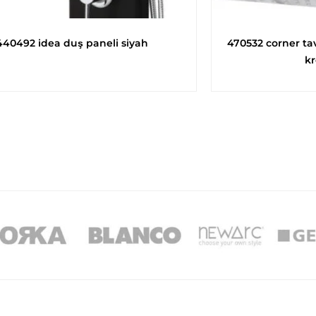
440492 idea duş paneli siyah
470532 corner tava
k