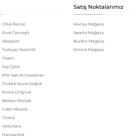
Satış Noktalarımız
Orka Banyo
Alanya Mağaza
Pure Concept
Isparta Mağaza
Serapool
Burdur Mağaza
Turkuaz Seramik
Online Mağaza
Visam
Say Çelik
KYK Yapı Kimyasalları
Du&Ka duvar kağıdı
Krono Original
Betsan Mozaik
Lider Mozaik
Orient
Vitra Karo
Hansgrohe