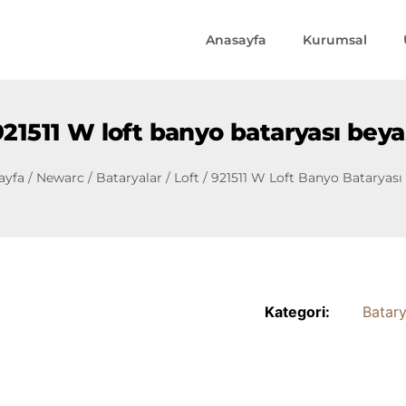
Anasayfa
Kurumsal
921511 W loft banyo bataryası beya
ayfa
/
Newarc
/
Bataryalar
/
Loft
/ 921511 W Loft Banyo Bataryası
Kategori:
Batary