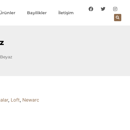
Ürünler
Bayilikler
İletişim
z
 Beyaz
alar
,
Loft
,
Newarc