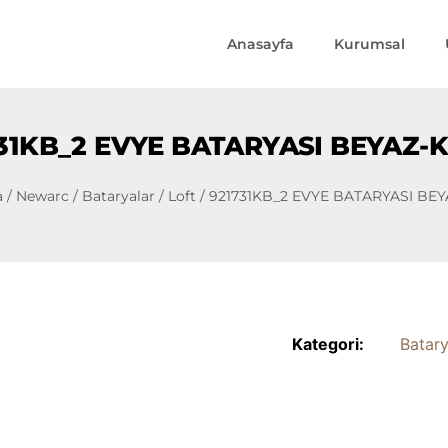
Anasayfa
Kurumsal
31KB_2 EVYE BATARYASI BEYAZ
a
/
Newarc
/
Bataryalar
/
Loft
/ 921731KB_2 EVYE BATARYASI BE
Kategori:
Batary