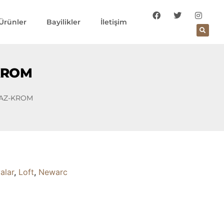
Ürünler
Bayilikler
İletişim
-KROM
YAZ-KROM
alar
,
Loft
,
Newarc