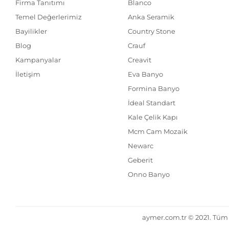
Firma Tanıtımı
Blanco
Temel Değerlerimiz
Anka Seramik
Bayilikler
Country Stone
Blog
Crauf
Kampanyalar
Creavit
İletişim
Eva Banyo
Formina Banyo
İdeal Standart
Kale Çelik Kapı
Mcm Cam Mozaik
Newarc
Geberit
Onno Banyo
aymer.com.tr © 2021. Tüm h