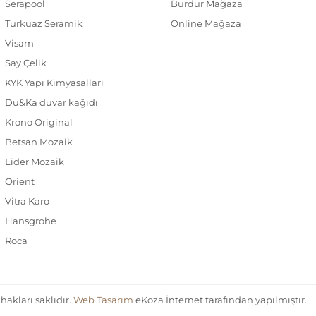
Serapool
Burdur Mağaza
Turkuaz Seramik
Online Mağaza
Visam
Say Çelik
KYK Yapı Kimyasalları
Du&Ka duvar kağıdı
Krono Original
Betsan Mozaik
Lider Mozaik
Orient
Vitra Karo
Hansgrohe
Roca
akları saklıdır.
Web Tasarım
eKoza İnternet tarafından yapılmıştır.