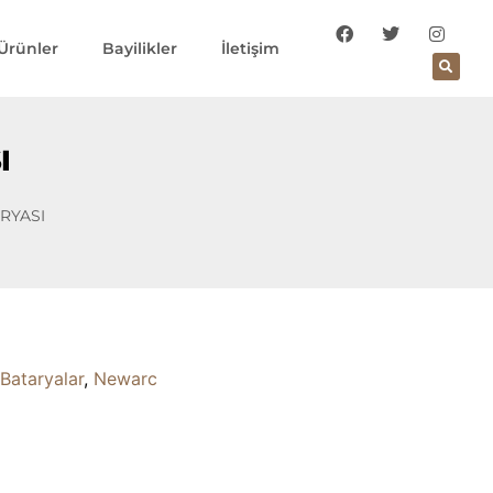
Ürünler
Bayilikler
İletişim
I
ARYASI
Bataryalar
,
Newarc