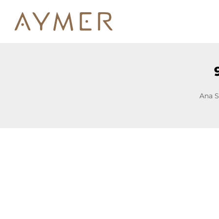
Ana S