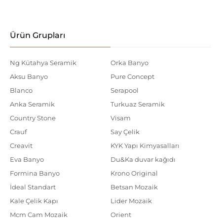
Ürün Grupları
Ng Kütahya Seramik
Orka Banyo
Aksu Banyo
Pure Concept
Blanco
Serapool
Anka Seramik
Turkuaz Seramik
Country Stone
Visam
Crauf
Say Çelik
Creavit
KYK Yapı Kimyasalları
Eva Banyo
Du&Ka duvar kağıdı
Formina Banyo
Krono Original
İdeal Standart
Betsan Mozaik
Kale Çelik Kapı
Lider Mozaik
Mcm Cam Mozaik
Orient