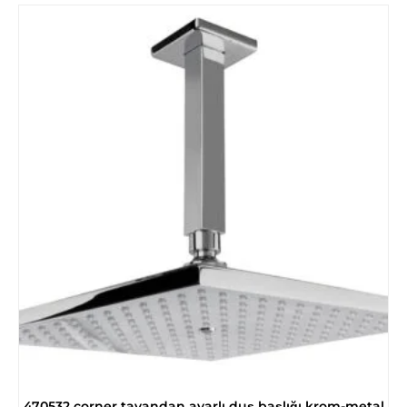
470532 corner tavandan ayarlı duş başlığı krom-metal