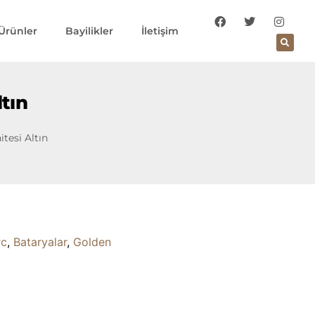
Ürünler
Bayilikler
İletişim
ltın
itesi Altın
rc
,
Bataryalar
,
Golden