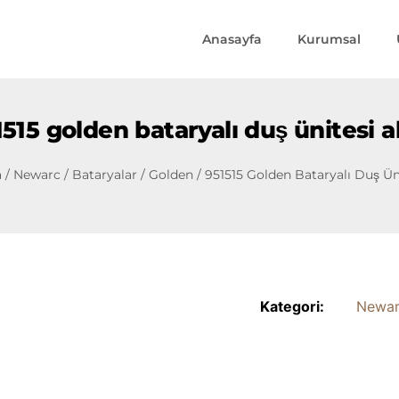
Anasayfa
Kurumsal
515 golden bataryalı duş ünitesi a
a
/
Newarc
/
Bataryalar
/
Golden
/ 951515 Golden Bataryalı Duş Ün
Kategori:
Newa