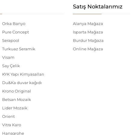
Satış Noktalarımız
Orka Banyo
Alanya Mağaza
Pure Concept
Isparta Mağaza
Serapool
Burdur Mağaza
Turkuaz Seramik
Online Mağaza
Visam
Say Çelik
KYK Yapı Kimyasalları
Du&Ka duvar kağıdı
Krono Original
Betsan Mozaik
Lider Mozaik
Orient
Vitra Karo
Hansgrohe