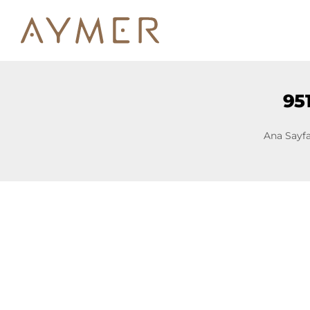
951
Ana Sayf