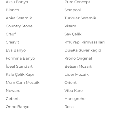
Aksu Banyo
Pure Concept
Blanco
Serapool
Anka Seramik
Turkuaz Seramik
Country Stone
Visam
Crauf
Say Çelik
Creavit
KYK Yapı Kimyasalları
Eva Banyo
Du&Ka duvar kağıdı
Formina Banyo
Krono Original
İdeal Standart
Betsan Mozaik
Kale Çelik Kapı
Lider Mozaik
Mcm Cam Mozaik
Orient
Newarc
Vitra Karo
Geberit
Hansgrohe
Onno Banyo
Roca