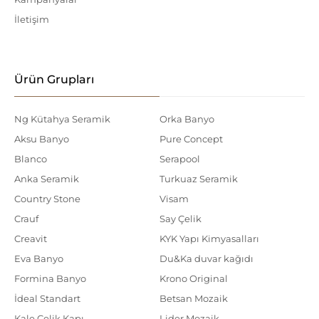
İletişim
Ürün Grupları
Ng Kütahya Seramik
Orka Banyo
Aksu Banyo
Pure Concept
Blanco
Serapool
Anka Seramik
Turkuaz Seramik
Country Stone
Visam
Crauf
Say Çelik
Creavit
KYK Yapı Kimyasalları
Eva Banyo
Du&Ka duvar kağıdı
Formina Banyo
Krono Original
İdeal Standart
Betsan Mozaik
Kale Çelik Kapı
Lider Mozaik