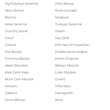
Ng Kütahya Seramik
Orka Banyo
Aksu Banyo
Pure Concept
Blanco
Serapool
Anka Seramik
Turkuaz Seramik
Country Stone
Visam
Crauf
Say Çelik
Creavit
KYK Yapı Kimyasalları
Eva Banyo
Du&Ka duvar kağıdı
Formina Banyo
Krono Original
İdeal Standart
Betsan Mozaik
Kale Çelik Kapı
Lider Mozaik
Mcm Cam Mozaik
Orient
Newarc
Vitra Karo
Geberit
Hansgrohe
Onno Banyo
Roca