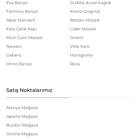
Eva Banyo
Du&Ka duvar kağıdı
Formina Banyo
Krono Original
İdeal Standart
Betsan Mozaik
Kale Çelik Kapı
Lider Mozaik
Mcm Cam Mozaik
Orient
Newarc
Vitra Karo
Geberit
Hansgrohe
Onno Banyo
Roca
Satış Noktalarımız
Alanya Mağaza
Isparta Mağaza
Burdur Mağaza
Online Mağaza