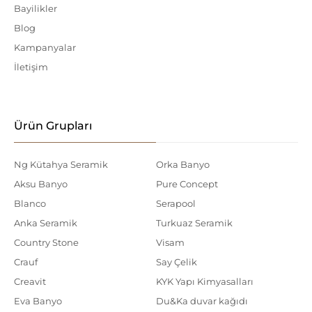
Bayilikler
Blog
Kampanyalar
İletişim
Ürün Grupları
Ng Kütahya Seramik
Orka Banyo
Aksu Banyo
Pure Concept
Blanco
Serapool
Anka Seramik
Turkuaz Seramik
Country Stone
Visam
Crauf
Say Çelik
Creavit
KYK Yapı Kimyasalları
Eva Banyo
Du&Ka duvar kağıdı