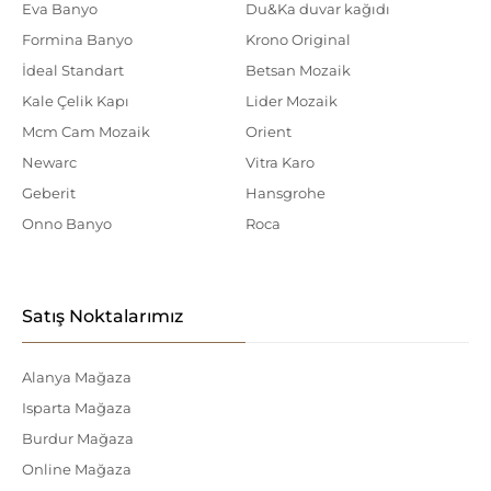
Eva Banyo
Du&Ka duvar kağıdı
Formina Banyo
Krono Original
İdeal Standart
Betsan Mozaik
Kale Çelik Kapı
Lider Mozaik
Mcm Cam Mozaik
Orient
Newarc
Vitra Karo
Geberit
Hansgrohe
Onno Banyo
Roca
Satış Noktalarımız
Alanya Mağaza
Isparta Mağaza
Burdur Mağaza
Online Mağaza