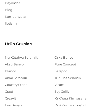
Bayilikler
Blog
Kampanyalar
İletişim
Ürün Grupları
Ng Kütahya Seramik
Orka Banyo
Aksu Banyo
Pure Concept
Blanco
Serapool
Anka Seramik
Turkuaz Seramik
Country Stone
Visam
Crauf
Say Çelik
Creavit
KYK Yapı Kimyasalları
Eva Banyo
Du&Ka duvar kağıdı