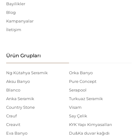
Bayilikler
Blog
Kampanyalar
İletişim
Ürün Grupları
Ng Kütahya Seramik
Orka Banyo
Aksu Banyo
Pure Concept
Blanco
Serapool
Anka Seramik
Turkuaz Seramik
Country Stone
Visam
Crauf
Say Çelik
Creavit
KYK Yapı Kimyasalları
Eva Banyo
Du&Ka duvar kağıdı