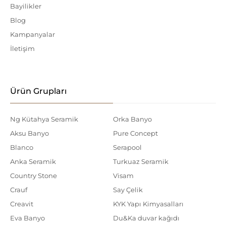
Bayilikler
Blog
Kampanyalar
İletişim
Ürün Grupları
Ng Kütahya Seramik
Orka Banyo
Aksu Banyo
Pure Concept
Blanco
Serapool
Anka Seramik
Turkuaz Seramik
Country Stone
Visam
Crauf
Say Çelik
Creavit
KYK Yapı Kimyasalları
Eva Banyo
Du&Ka duvar kağıdı