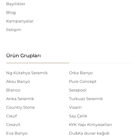
Bayilikler
Blog
Kampanyalar
İletişim
Ürün Grupları
Ng Kütahya Seramik
Orka Banyo
Aksu Banyo
Pure Concept
Blanco
Serapool
Anka Seramik
Turkuaz Seramik
Country Stone
Visam
Crauf
Say Çelik
Creavit
KYK Yapı Kimyasalları
Eva Banyo
Du&Ka duvar kağıdı