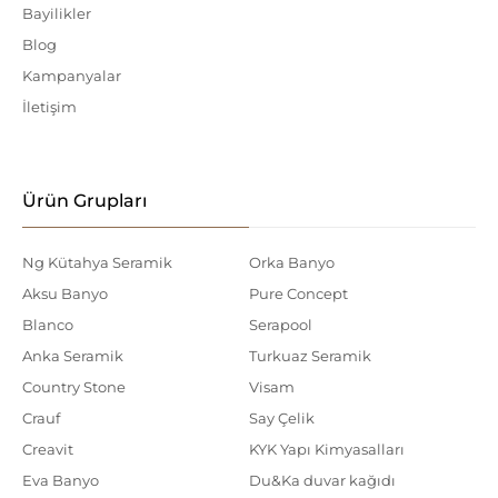
Bayilikler
Blog
Kampanyalar
İletişim
Ürün Grupları
Ng Kütahya Seramik
Orka Banyo
Aksu Banyo
Pure Concept
Blanco
Serapool
Anka Seramik
Turkuaz Seramik
Country Stone
Visam
Crauf
Say Çelik
Creavit
KYK Yapı Kimyasalları
Eva Banyo
Du&Ka duvar kağıdı