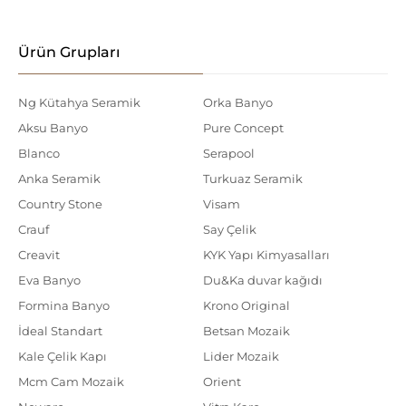
Ürün Grupları
Ng Kütahya Seramik
Orka Banyo
Aksu Banyo
Pure Concept
Blanco
Serapool
Anka Seramik
Turkuaz Seramik
Country Stone
Visam
Crauf
Say Çelik
Creavit
KYK Yapı Kimyasalları
Eva Banyo
Du&Ka duvar kağıdı
Formina Banyo
Krono Original
İdeal Standart
Betsan Mozaik
Kale Çelik Kapı
Lider Mozaik
Mcm Cam Mozaik
Orient