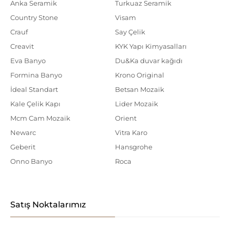
Anka Seramik
Turkuaz Seramik
Country Stone
Visam
Crauf
Say Çelik
Creavit
KYK Yapı Kimyasalları
Eva Banyo
Du&Ka duvar kağıdı
Formina Banyo
Krono Original
İdeal Standart
Betsan Mozaik
Kale Çelik Kapı
Lider Mozaik
Mcm Cam Mozaik
Orient
Newarc
Vitra Karo
Geberit
Hansgrohe
Onno Banyo
Roca
Satış Noktalarımız