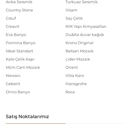
Anka Seramik
Turkuaz Seramik
Country Stone
Visam
Crauf
Say Çelik
Creavit
KYK Yapı Kimyasalları
Eva Banyo
Du&Ka duvar kağıdı
Formina Banyo
Krono Original
İdeal Standart
Betsan Mozaik
Kale Çelik Kapı
Lider Mozaik
Mcm Cam Mozaik
Orient
Newarc
Vitra Karo
Geberit
Hansgrohe
Onno Banyo
Roca
Satış Noktalarımız