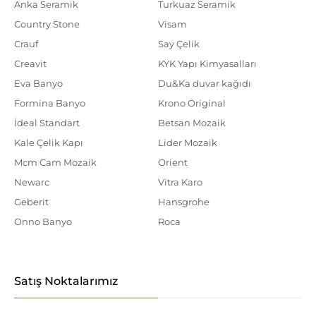
Anka Seramik
Turkuaz Seramik
Country Stone
Visam
Crauf
Say Çelik
Creavit
KYK Yapı Kimyasalları
Eva Banyo
Du&Ka duvar kağıdı
Formina Banyo
Krono Original
İdeal Standart
Betsan Mozaik
Kale Çelik Kapı
Lider Mozaik
Mcm Cam Mozaik
Orient
Newarc
Vitra Karo
Geberit
Hansgrohe
Onno Banyo
Roca
Satış Noktalarımız