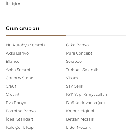
İletişim
Ürün Grupları
Ng Kütahya Seramik
Orka Banyo
Aksu Banyo
Pure Concept
Blanco
Serapool
Anka Seramik
Turkuaz Seramik
Country Stone
Visam
Crauf
Say Çelik
Creavit
KYK Yapı Kimyasalları
Eva Banyo
Du&Ka duvar kağıdı
Formina Banyo
Krono Original
İdeal Standart
Betsan Mozaik
Kale Çelik Kapı
Lider Mozaik