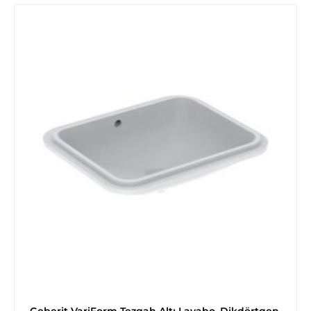
Geberit VariForm Tezgah Altı Lavabo, Dikdörtgen,