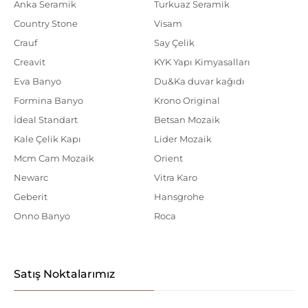
Anka Seramik
Turkuaz Seramik
Country Stone
Visam
Crauf
Say Çelik
Creavit
KYK Yapı Kimyasalları
Eva Banyo
Du&Ka duvar kağıdı
Formina Banyo
Krono Original
İdeal Standart
Betsan Mozaik
Kale Çelik Kapı
Lider Mozaik
Mcm Cam Mozaik
Orient
Newarc
Vitra Karo
Geberit
Hansgrohe
Onno Banyo
Roca
Satış Noktalarımız