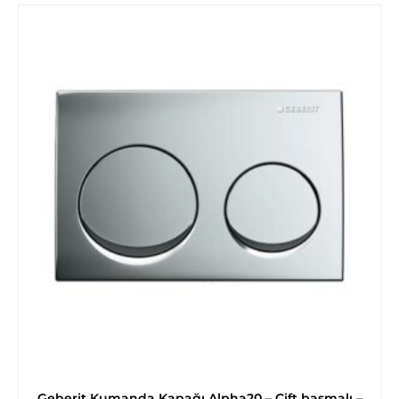
Geberit Kumanda Kapağı Alpha20 – Çift basmalı –