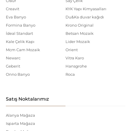
Crauf
Say Çelik
Creavit
KYK Yapı Kimyasalları
Eva Banyo
Du&Ka duvar kağıdı
Formina Banyo
Krono Original
İdeal Standart
Betsan Mozaik
Kale Çelik Kapı
Lider Mozaik
Mcm Cam Mozaik
Orient
Newarc
Vitra Karo
Geberit
Hansgrohe
Onno Banyo
Roca
Satış Noktalarımız
Alanya Mağaza
Isparta Mağaza