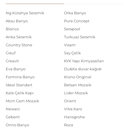
Ng Kütahya Seramik
Orka Banyo
Aksu Banyo
Pure Concept
Blanco
Serapool
Anka Seramik
Turkuaz Seramik
Country Stone
Visam
Crauf
Say Çelik
Creavit
KYK Yapı Kimyasalları
Eva Banyo
Du&Ka duvar kağıdı
Formina Banyo
Krono Original
İdeal Standart
Betsan Mozaik
Kale Çelik Kapı
Lider Mozaik
Mcm Cam Mozaik
Orient
Newarc
Vitra Karo
Geberit
Hansgrohe
Onno Banyo
Roca