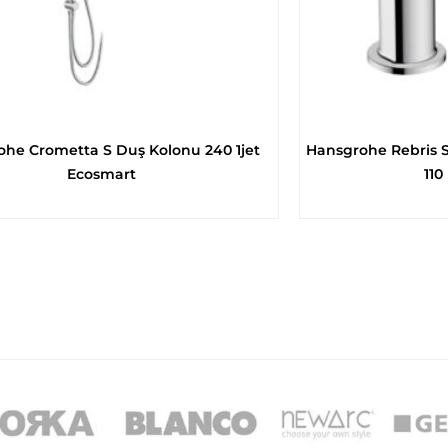
he Crometta S Duş Kolonu 240 1jet
Hansgrohe Rebris S
Ecosmart
110