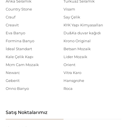
Anka Seramik
Turkuaz Seramik
Country Stone
Visam
Crauf
Say Çelik
Creavit
KYK Yapı Kimyasalları
Eva Banyo
Du&Ka duvar kağıdı
Formina Banyo
Krono Original
İdeal Standart
Betsan Mozaik
Kale Çelik Kapı
Lider Mozaik
Mcm Cam Mozaik
Orient
Newarc
Vitra Karo
Geberit
Hansgrohe
Onno Banyo
Roca
Satış Noktalarımız