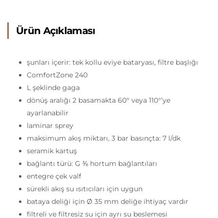
Ürün Açıklaması
şunları içerir: tek kollu eviye bataryası, filtre başlığı
ComfortZone 240
L şeklinde gaga
dönüş aralığı 2 basamakta 60° veya 110°’ye
ayarlanabilir
laminar sprey
maksimum akış miktarı, 3 bar basınçta: 7 l/dk
seramik kartuş
bağlantı türü: G ⅜ hortum bağlantıları
entegre çek valf
sürekli akış su ısıtıcıları için uygun
bataya deliği için Ø 35 mm deliğe ihtiyaç vardır
filtreli ve filtresiz su için ayrı su beslemesi