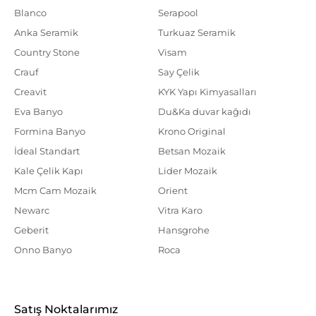
Blanco
Serapool
Anka Seramik
Turkuaz Seramik
Country Stone
Visam
Crauf
Say Çelik
Creavit
KYK Yapı Kimyasalları
Eva Banyo
Du&Ka duvar kağıdı
Formina Banyo
Krono Original
İdeal Standart
Betsan Mozaik
Kale Çelik Kapı
Lider Mozaik
Mcm Cam Mozaik
Orient
Newarc
Vitra Karo
Geberit
Hansgrohe
Onno Banyo
Roca
Satış Noktalarımız