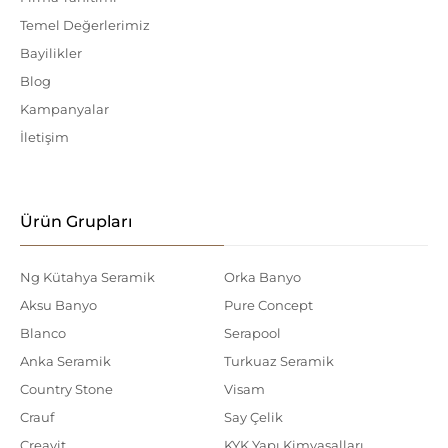
Temel Değerlerimiz
Bayilikler
Blog
Kampanyalar
İletişim
Ürün Grupları
Ng Kütahya Seramik
Orka Banyo
Aksu Banyo
Pure Concept
Blanco
Serapool
Anka Seramik
Turkuaz Seramik
Country Stone
Visam
Crauf
Say Çelik
Creavit
KYK Yapı Kimyasalları