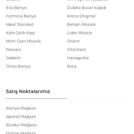
Eva Banyo
Du&Ka duvar kağıdı
Formina Banyo
Krono Original
İdeal Standart
Betsan Mozaik
Kale Çelik Kapı
Lider Mozaik
Mcm Cam Mozaik
Orient
Newarc
Vitra Karo
Geberit
Hansgrohe
Onno Banyo
Roca
Satış Noktalarımız
Alanya Mağaza
Isparta Mağaza
Burdur Mağaza
Online Mağaza