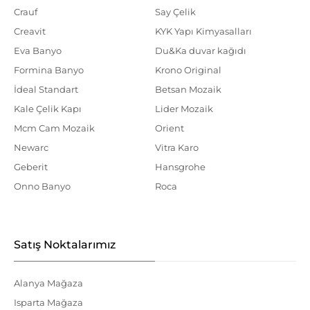
Crauf
Say Çelik
Creavit
KYK Yapı Kimyasalları
Eva Banyo
Du&Ka duvar kağıdı
Formina Banyo
Krono Original
İdeal Standart
Betsan Mozaik
Kale Çelik Kapı
Lider Mozaik
Mcm Cam Mozaik
Orient
Newarc
Vitra Karo
Geberit
Hansgrohe
Onno Banyo
Roca
Satış Noktalarımız
Alanya Mağaza
Isparta Mağaza