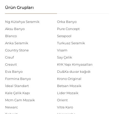
Ürün Grupları
Ng Kütahya Seramik
Orka Banyo
Aksu Banyo
Pure Concept
Blanco
Serapool
Anka Seramik
Turkuaz Seramik
Country Stone
Visam
Crauf
Say Çelik
Creavit
KYK Yapı Kimyasalları
Eva Banyo
Du&Ka duvar kağıdı
Formina Banyo
Krono Original
İdeal Standart
Betsan Mozaik
Kale Çelik Kapı
Lider Mozaik
Mcm Cam Mozaik
Orient
Newarc
Vitra Karo