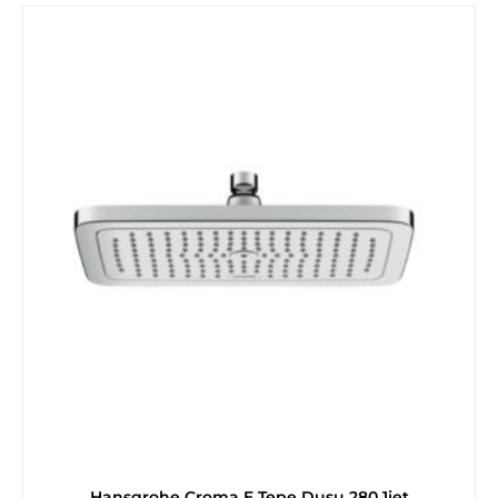
Hansgrohe Croma E Tepe Duşu 280 1jet