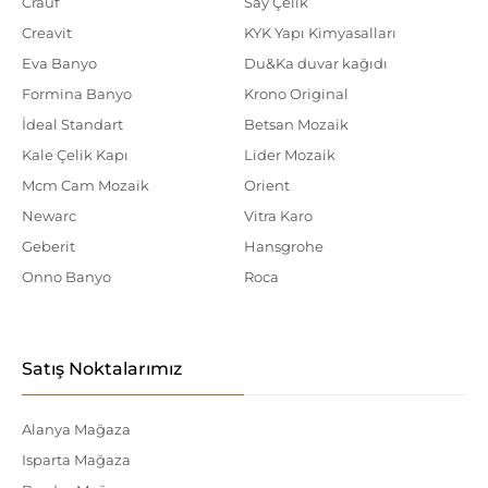
Crauf
Say Çelik
Creavit
KYK Yapı Kimyasalları
Eva Banyo
Du&Ka duvar kağıdı
Formina Banyo
Krono Original
İdeal Standart
Betsan Mozaik
Kale Çelik Kapı
Lider Mozaik
Mcm Cam Mozaik
Orient
Newarc
Vitra Karo
Geberit
Hansgrohe
Onno Banyo
Roca
Satış Noktalarımız
Alanya Mağaza
Isparta Mağaza