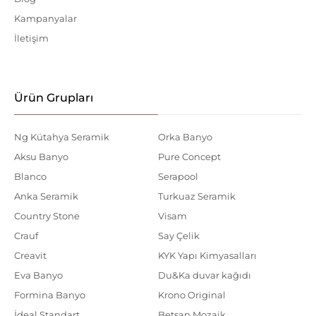
Kampanyalar
İletişim
Ürün Grupları
Ng Kütahya Seramik
Orka Banyo
Aksu Banyo
Pure Concept
Blanco
Serapool
Anka Seramik
Turkuaz Seramik
Country Stone
Visam
Crauf
Say Çelik
Creavit
KYK Yapı Kimyasalları
Eva Banyo
Du&Ka duvar kağıdı
Formina Banyo
Krono Original
İdeal Standart
Betsan Mozaik