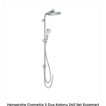
Hansgrohe Crometta S Duş Kolonu 240 1jet Ecosmart