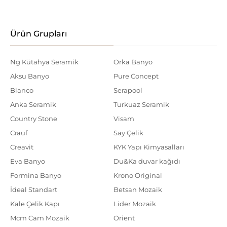
Ürün Grupları
Ng Kütahya Seramik
Orka Banyo
Aksu Banyo
Pure Concept
Blanco
Serapool
Anka Seramik
Turkuaz Seramik
Country Stone
Visam
Crauf
Say Çelik
Creavit
KYK Yapı Kimyasalları
Eva Banyo
Du&Ka duvar kağıdı
Formina Banyo
Krono Original
İdeal Standart
Betsan Mozaik
Kale Çelik Kapı
Lider Mozaik
Mcm Cam Mozaik
Orient