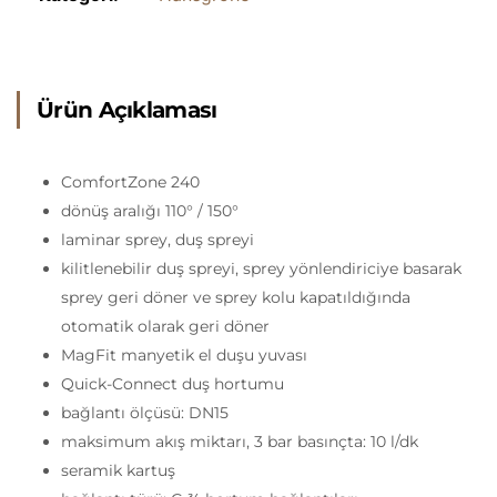
Ürün Açıklaması
ComfortZone 240
dönüş aralığı 110° / 150°
laminar sprey, duş spreyi
kilitlenebilir duş spreyi, sprey yönlendiriciye basarak
sprey geri döner ve sprey kolu kapatıldığında
otomatik olarak geri döner
MagFit manyetik el duşu yuvası
Quick-Connect duş hortumu
bağlantı ölçüsü: DN15
maksimum akış miktarı, 3 bar basınçta: 10 l/dk
seramik kartuş