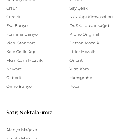
Crauf
Say Çelik
Creavit
KYK Yapı Kimyasalları
Eva Banyo
Du&Ka duvar kağıdı
Formina Banyo
Krono Original
İdeal Standart
Betsan Mozaik
Kale Çelik Kapı
Lider Mozaik
Mcm Cam Mozaik
Orient
Newarc
Vitra Karo
Geberit
Hansgrohe
Onno Banyo
Roca
Satış Noktalarımız
Alanya Mağaza
Isparta Mağaza