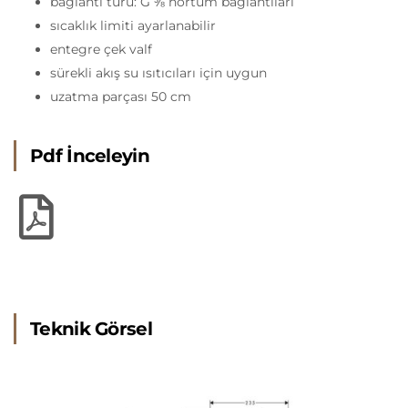
bağlantı türü: G ⅜ hortum bağlantıları
sıcaklık limiti ayarlanabilir
entegre çek valf
sürekli akış su ısıtıcıları için uygun
uzatma parçası 50 cm
Pdf İnceleyin
Teknik Görsel