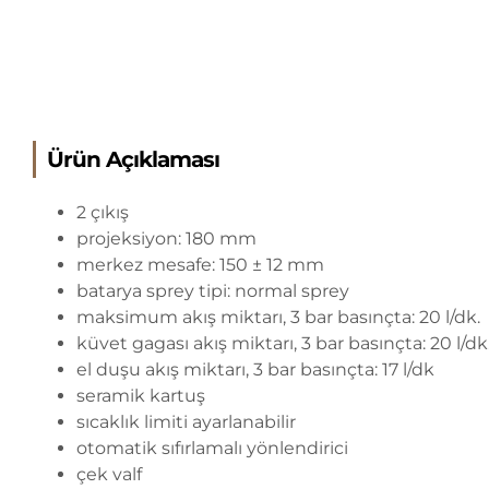
Ürün Açıklaması
2 çıkış
projeksiyon: 180 mm
merkez mesafe: 150 ± 12 mm
batarya sprey tipi: normal sprey
maksimum akış miktarı, 3 bar basınçta: 20 l/dk.
küvet gagası akış miktarı, 3 bar basınçta: 20 l/dk
el duşu akış miktarı, 3 bar basınçta: 17 l/dk
seramik kartuş
sıcaklık limiti ayarlanabilir
otomatik sıfırlamalı yönlendirici
çek valf