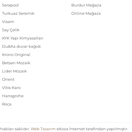
Serapool
Burdur Mağaza
Turkuaz Seramik
Online Mağaza
Visam
Say Çelik
KYK Yapı Kimyasalları
Du&Ka duvar kağıdı
Krono Original
Betsan Mozaik
Lider Mozaik
Orient
Vitra Karo
Hansgrohe
Roca
akları saklıdır.
Web Tasarım
eKoza İnternet tarafından yapılmıştır.