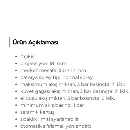
Ürün Açıklaması
2 çıkış
projeksiyon: 181 mm
merkez mesafe: 150 ± 12 mm
batarya sprey tipi: normal sprey
maksimum akış miktarı, 3 bar basınçta: 21 l/dk.
küvet gagası akış miktarı, 3 bar basınçta: 21 l/dk.
el duşu akış miktarı, 3 bar basınçta: 8 l/dk.
minimum akış basıncı: 1 bar
seramik kartuş
sıcaklık limiti ayarlanabilir
otomatik sıfırlamalı yönlendirici