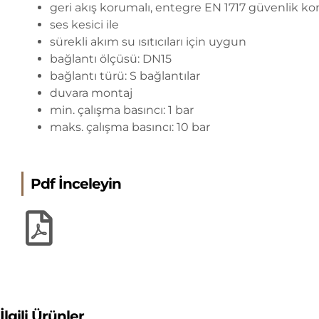
geri akış korumalı, entegre EN 1717 güvenlik 
ses kesici ile
sürekli akım su ısıtıcıları için uygun
bağlantı ölçüsü: DN15
bağlantı türü: S bağlantılar
duvara montaj
min. çalışma basıncı: 1 bar
maks. çalışma basıncı: 10 bar
Pdf İnceleyin
İlgili Ürünler