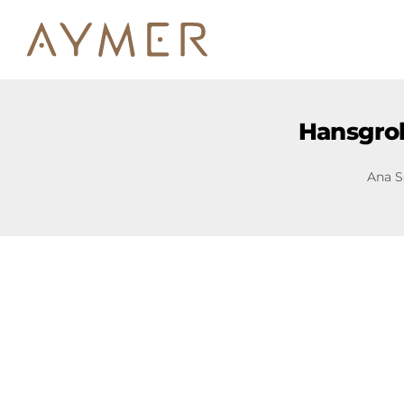
Hansgroh
Ana S