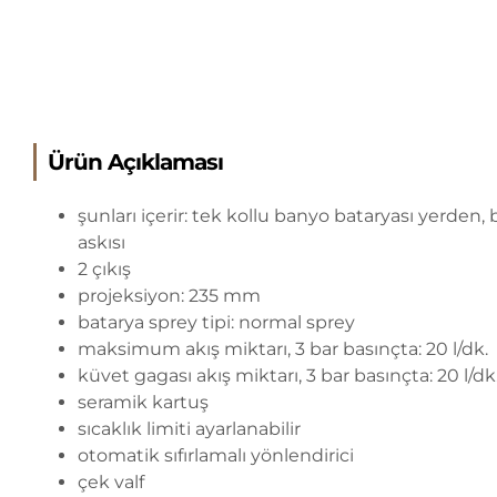
Ürün Açıklaması
şunları içerir: tek kollu banyo bataryası yerden
askısı
2 çıkış
projeksiyon: 235 mm
batarya sprey tipi: normal sprey
maksimum akış miktarı, 3 bar basınçta: 20 l/dk.
küvet gagası akış miktarı, 3 bar basınçta: 20 l/dk
seramik kartuş
sıcaklık limiti ayarlanabilir
otomatik sıfırlamalı yönlendirici
çek valf