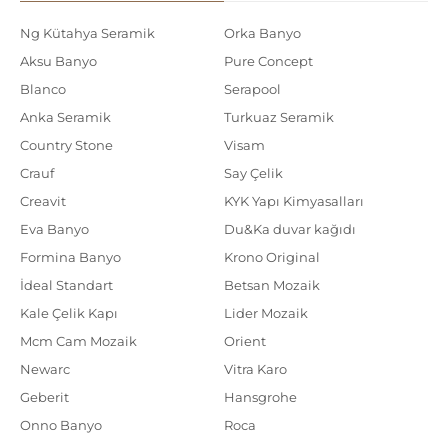
Ng Kütahya Seramik
Orka Banyo
Aksu Banyo
Pure Concept
Blanco
Serapool
Anka Seramik
Turkuaz Seramik
Country Stone
Visam
Crauf
Say Çelik
Creavit
KYK Yapı Kimyasalları
Eva Banyo
Du&Ka duvar kağıdı
Formina Banyo
Krono Original
İdeal Standart
Betsan Mozaik
Kale Çelik Kapı
Lider Mozaik
Mcm Cam Mozaik
Orient
Newarc
Vitra Karo
Geberit
Hansgrohe
Onno Banyo
Roca