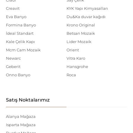
Creavit
KYK Yapı Kimyasalları
Eva Banyo
Du&Ka duvar kağıdı
Formina Banyo
Krono Original
İdeal Standart
Betsan Mozaik
Kale Çelik Kapı
Lider Mozaik
Mcm Cam Mozaik
Orient
Newarc
Vitra Karo
Geberit
Hansgrohe
Onno Banyo
Roca
Satış Noktalarımız
Alanya Mağaza
Isparta Mağaza
Burdur Mağaza