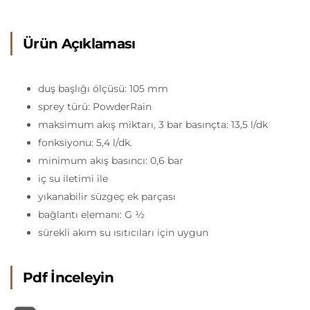
Ürün Açıklaması
duş başlığı ölçüsü: 105 mm
sprey türü: PowderRain
maksimum akış miktarı, 3 bar basınçta: 13,5 l/dk
fonksiyonu: 5,4 l/dk.
minimum akış basıncı: 0,6 bar
iç su iletimi ile
yıkanabilir süzgeç ek parçası
bağlantı elemanı: G ½
sürekli akım su ısıtıcıları için uygun
Pdf İnceleyin