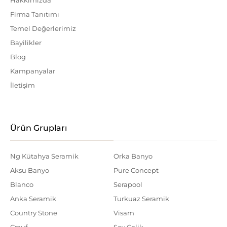
Firma Tanıtımı
Temel Değerlerimiz
Bayilikler
Blog
Kampanyalar
İletişim
Ürün Grupları
Ng Kütahya Seramik
Orka Banyo
Aksu Banyo
Pure Concept
Blanco
Serapool
Anka Seramik
Turkuaz Seramik
Country Stone
Visam
Crauf
Say Çelik