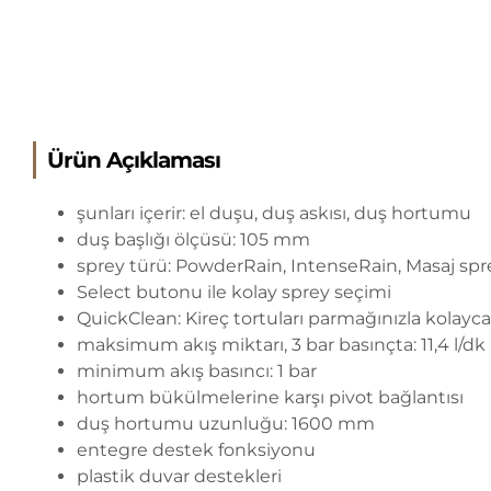
Ürün Açıklaması
şunları içerir: el duşu, duş askısı, duş hortumu
duş başlığı ölçüsü: 105 mm
sprey türü: PowderRain, IntenseRain, Masaj spr
Select butonu ile kolay sprey seçimi
QuickClean: Kireç tortuları parmağınızla kolayca
maksimum akış miktarı, 3 bar basınçta: 11,4 l/dk
minimum akış basıncı: 1 bar
hortum bükülmelerine karşı pivot bağlantısı
duş hortumu uzunluğu: 1600 mm
entegre destek fonksiyonu
plastik duvar destekleri